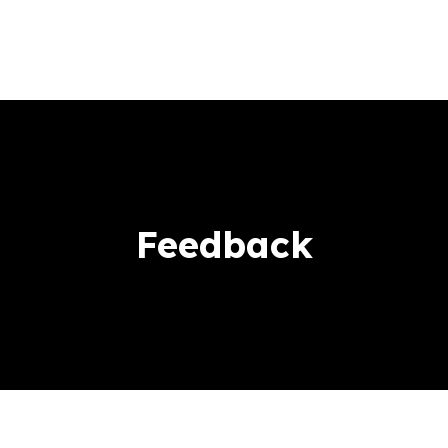
О нас
+370 675 53287
Услуги
Связаться с
Feedback